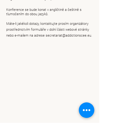
Konference se bude konat v angličtině a češtině s
tlumočením do obou jazyků.
Máte-li jakékoli dotazy, kontaktujte prosím organizátory
prostřednictvím formuláře v dolní části webové stránky
nebo e-mailem na adrese
secretariat@addictionscee.eu
.